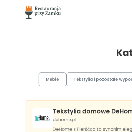
Kat
Meble
Tekstylia i pozostałe wypo
Tekstylia domowe DeHo
dehome.pl
DeHome z Pierśćca to synonim elega