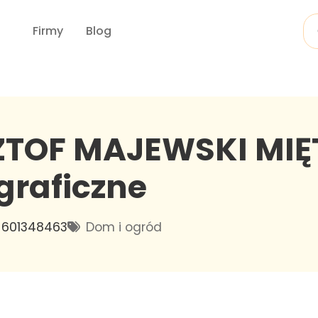
Firmy
Blog
ZTOF MAJEWSKI MI
graficzne
601348463
Dom i ogród