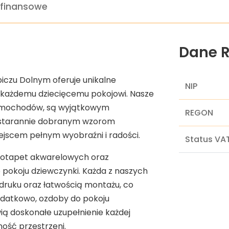
 finansowe
Dane R
biczu Dolnym oferuje unikalne
NIP
 każdemu dziecięcemu pokojowi. Nasze
 samochodów, są wyjątkowym
REGON
ki starannie dobranym wzorom
iejscem pełnym wyobraźni i radości.
Status VA
ototapet akwarelowych oraz
 pokoju dziewczynki. Każda z naszych
 druku oraz łatwością montażu, co
odatkowo, ozdoby do pokoju
ią doskonałe uzupełnienie każdej
ność przestrzeni.