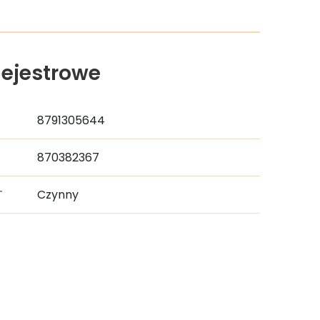
ejestrowe
8791305644
870382367
T
Czynny