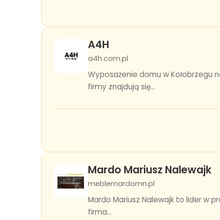
A4H
a4h.com.pl
Wyposażenie domu w Kołobrzegu nab
firmy znajdują się...
Mardo Mariusz Nalewajk
meblemardomn.pl
Mardo Mariusz Nalewajk to lider w 
firma...