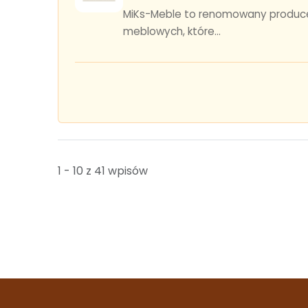
MiKs-Meble to renomowany producent
meblowych, które...
1 - 10 z 41 wpisów