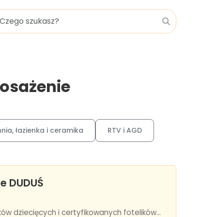
posażenie
nia, łazienka i ceramika
RTV i AGD
owe DUDUŚ
w dziecięcych i certyfikowanych fotelików...