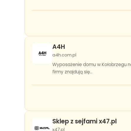
A4H
a4h.com.pl
Wyposażenie domu w Kołobrzegu nab
firmy znajdują się...
Sklep z sejfami x47.pl
x47.pl