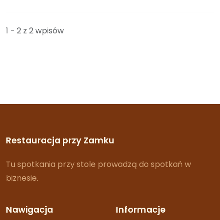
1 - 2 z 2 wpisów
Restauracja przy Zamku
Tu spotkania przy stole prowadzą do spotkań w
biznesie.
Nawigacja
Informacje