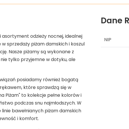
Dane R
i asortyment odzieży nocnej, idealnej
NIP
ię w sprzedaży piżam damskich i koszul
ncję. Nasze piżamy są wykonane z
 nie tylko przyjemne w dotyku, ale
ozwiązań posiadamy również bogatą
 rękawem, które sprawdzą się w
a Piżam" to kolekcje pełne kolorów i
eństwo podczas snu najmłodszych. W
e linie bawełnianych piżam damskich
ewność i komfort.