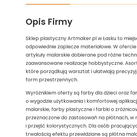
Opis Firmy
Sklep plastyczny Artmaker.pl w Łasku to miej
odpowiednie zaplecze materiałowe. W ofercie z
artykuły malarskie dobierane pod różne techni
zaawansowane realizacje hobbystyczne. Asor
które porządkują warsztat i ułatwiają precyzy
form przestrzennych.
Wyróżnikiem oferty są farby dla dzieci oraz fa
o wygodzie użytkowania i komfortowej aplikac
malarskie, farby plastyczne i farbki o zróżnic
przeznaczone do zastosowań na płótnach, w 
i przejść kolorystycznych. Dla osób pracując
trwałością efektu przewidziane są płótna mala