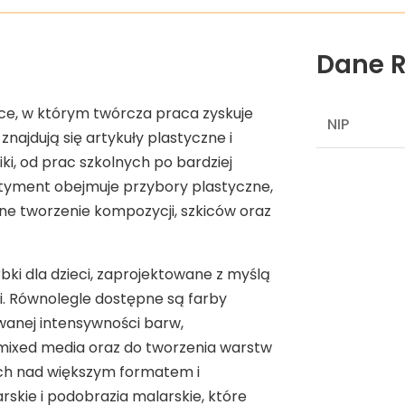
Dane R
sce, w którym twórcza praca zyskuje
NIP
najdują się artykuły plastyczne i
ki, od prac szkolnych po bardziej
tyment obejmuje przybory plastyczne,
jne tworzenie kompozycji, szkiców oraz
rbki dla dzieci, zaprojektowane z myślą
ji. Równolegle dostępne są farby
owanej intensywności barw,
mixed media oraz do tworzenia warstw
ych nad większym formatem i
rskie i podobrazia malarskie, które