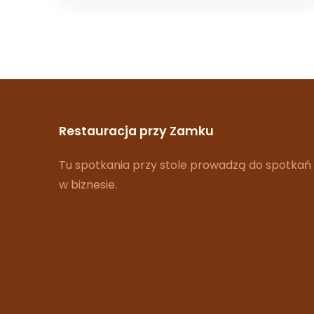
Restauracja przy Zamku
Tu spotkania przy stole prowadzą do spotkań
w biznesie.