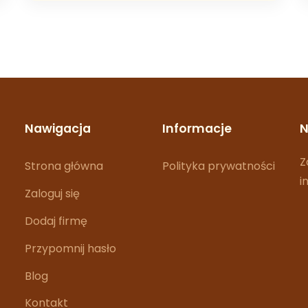
Nawigacja
Informacje
N
Z
Strona główna
Polityka prywatności
i
Zaloguj się
Dodaj firmę
Przypomnij hasło
Blog
Kontakt