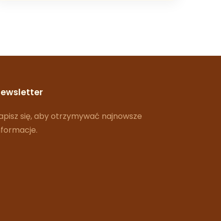
ewsletter
apisz się, aby otrzymywać najnowsze
nformacje.