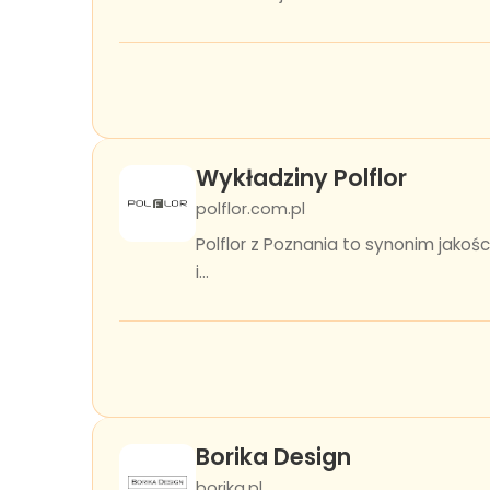
Wykładziny Polflor
polflor.com.pl
Polflor z Poznania to synonim jakoś
i...
Borika Design
borika.pl