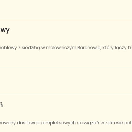
owy
eblowy z siedzibą w malowniczym Baranowie, który łączy 
ń
mowany dostawca kompleksowych rozwiązań w zakresie ochro