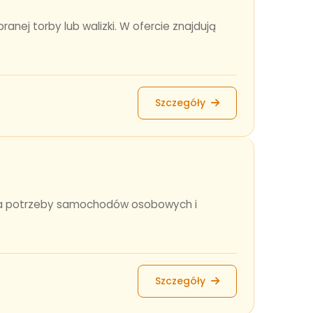
anej torby lub walizki. W ofercie znajdują
Szczegóły
e na potrzeby samochodów osobowych i
Szczegóły