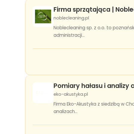
Firma sprzątająca | Noblec
noblecleaning.pl
Noblecleaning sp. z o.o. to poznańs
administracji...
Pomiary hałasu i analizy
eko-akustyka.pl
Firma Eko-Akustyka z siedzibą w Ch
analizach...