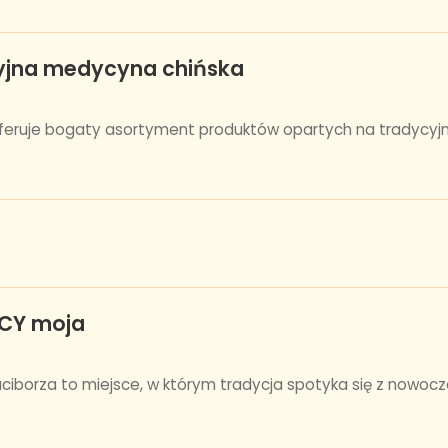
yjna medycyna chińska
feruje bogaty asortyment produktów opartych na tradycyjne
OCY moja
aciborza to miejsce, w którym tradycja spotyka się z nowoc