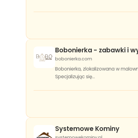
Bobonierka - zabawki i wy
bobonierka.com
Bobonierka, zlokalizowana w malown
Specjalizując się...
Systemowe Kominy
systemowekominy.pl