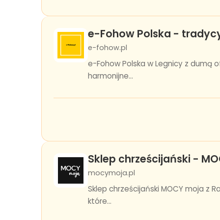
e-Fohow Polska - tradyc
e-fohow.pl
e-Fohow Polska w Legnicy z dumą o
harmonijne...
Sklep chrześcijański - M
mocymoja.pl
Sklep chrześcijański MOCY moja z R
które...