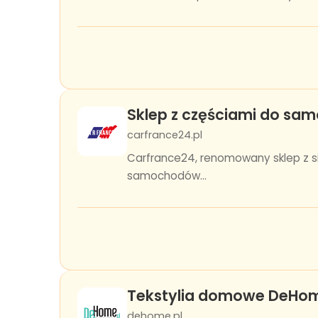
Sklep z częściami do sa
carfrance24.pl
Carfrance24, renomowany sklep z sie
samochodów...
Tekstylia domowe DeHo
dehome.pl