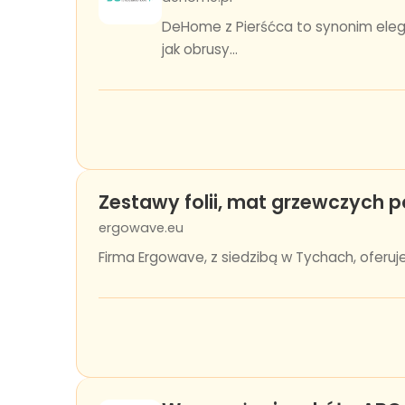
DeHome z Pierśćca to synonim elega
jak obrusy...
Zestawy folii, mat grzewczych p
ergowave.eu
Firma Ergowave, z siedzibą w Tychach, ofer