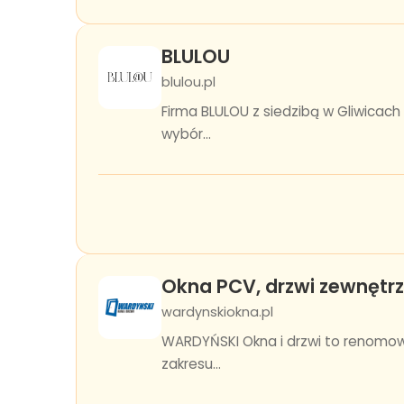
BLULOU
blulou.pl
Firma BLULOU z siedzibą w Gliwicach 
wybór...
Okna PCV, drzwi zewnętrz
wardynskiokna.pl
WARDYŃSKI Okna i drzwi to renomowa
zakresu...