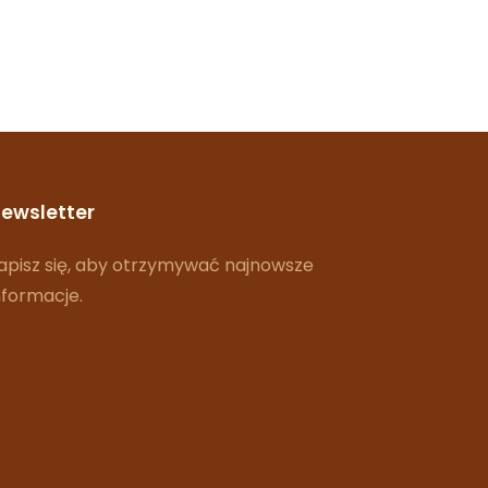
ewsletter
apisz się, aby otrzymywać najnowsze
nformacje.