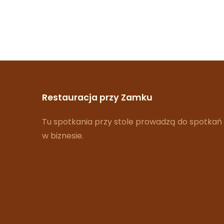
Restauracja przy Zamku
Tu spotkania przy stole prowadzą do spotkań
w biznesie.