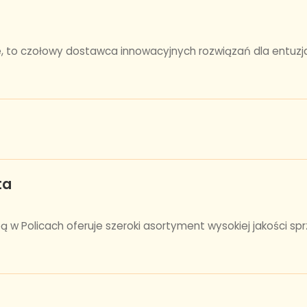
ie, to czołowy dostawca innowacyjnych rozwiązań dla entuzj
ta
ą w Policach oferuje szeroki asortyment wysokiej jakości sp