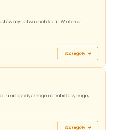
astów myślistwa i outdooru. W ofercie
Szczegóły
rzętu ortopedycznego i rehabilitacyjnego,
Szczegóły