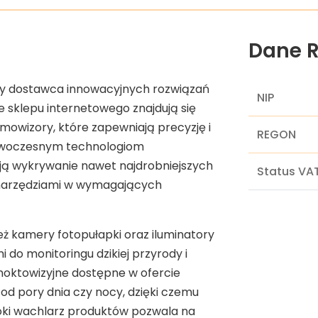
Dane R
łowy dostawca innowacyjnych rozwiązań
NIP
e sklepu internetowego znajdują się
owizory, które zapewniają precyzję i
REGON
owoczesnym technologiom
ają wykrywanie nawet najdrobniejszych
Status VA
i narzędziami w wymagających
ż kamery fotopułapki oraz iluminatory
 do monitoringu dzikiej przyrody i
 noktowizyjne dostępne w ofercie
od pory dnia czy nocy, dzięki czemu
eroki wachlarz produktów pozwala na