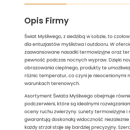
Opis Firmy
Świat Myśliwego, z siedzibą w Łobzie, to czo
dla entuzjastów myślistwa i outdooru. W oferci
zaawansowane nasadki termowizyjne oraz term
pewność podczas nocnych wypraw. Dzięki n
obrazowania cieplnego, produkty te umożliwi
różnic temperatur, co czyni je nieocenionym
warunkach terenowych.
Asortyment Świata Myśliwego obejmuje równie
podczerwieni, które są idealnymi rozwiązaniami
oceny ruchu zwierzyny. Lunety termowizyjne i
gwarantują doskonałą widoczność niezależnie 
każdy strzał staje się bardziej precyzyjny. Sz