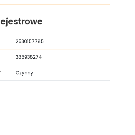
ejestrowe
2530157785
385938274
T
Czynny