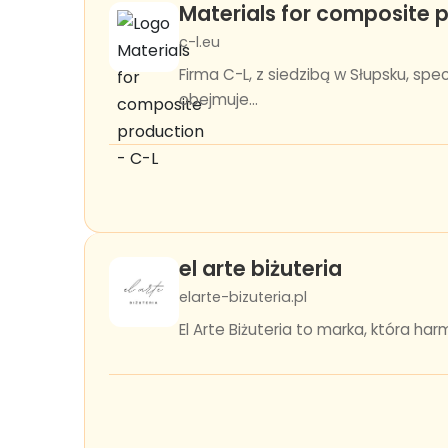
Materials for composite 
c-l.eu
Firma C-L, z siedzibą w Słupsku, sp
obejmuje...
el arte biżuteria
elarte-bizuteria.pl
El Arte Biżuteria to marka, która ha