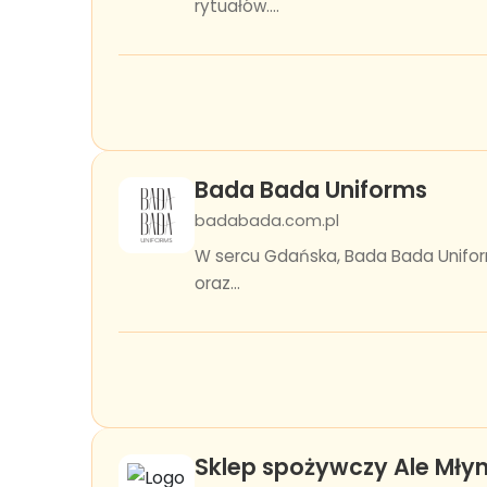
rytuałów....
Bada Bada Uniforms
badabada.com.pl
W sercu Gdańska, Bada Bada Unifor
oraz...
Sklep spożywczy Ale Mły