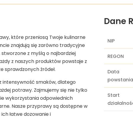
Dane R
wy, które przeniosą Twoje kulinarne
NIP
cie znajdują się zarówno tradycyjne
 stworzone z myślą o najbardziej
REGON
Każdy z naszych produktów powstaje z
ze sprawdzonych źródeł.
Data
powstani
z intensywność smaków, dlatego
dej potrawy. Zajmujemy się nie tylko
Start
sie wykorzystania odpowiednich
działalnoś
narne. Nasze przyprawy są dostępne w
ich łatwe dozowanie i