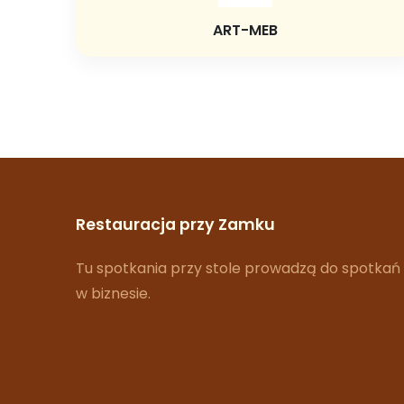
ART-MEB
Restauracja przy Zamku
Tu spotkania przy stole prowadzą do spotkań
w biznesie.