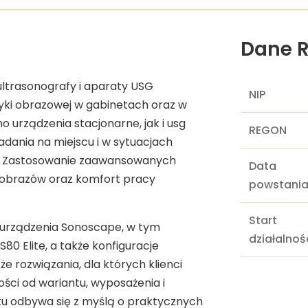
Dane R
trasonografy i aparaty USG
NIP
yki obrazowej w gabinetach oraz w
o urządzenia stacjonarne, jak i usg
REGON
adania na miejscu i w sytuacjach
. Zastosowanie zaawansowanych
Data
 obrazów oraz komfort pracy
powstani
Start
urządzenia Sonoscape, w tym
działalnoś
0 Elite, a także konfiguracje
 rozwiązania, dla których klienci
ości od wariantu, wyposażenia i
tu odbywa się z myślą o praktycznych