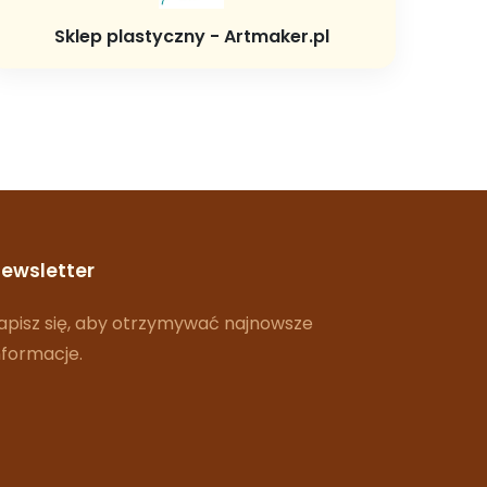
Sklep plastyczny - Artmaker.pl
ewsletter
apisz się, aby otrzymywać najnowsze
nformacje.