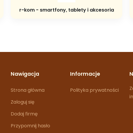
r-kom - smartfony, tablety i akcesoria
Nawigacja
Informacje
N
Z
Strona główna
Polityka prywatności
i
Zaloguj się
Dodaj firmę
Przypomnij hasło