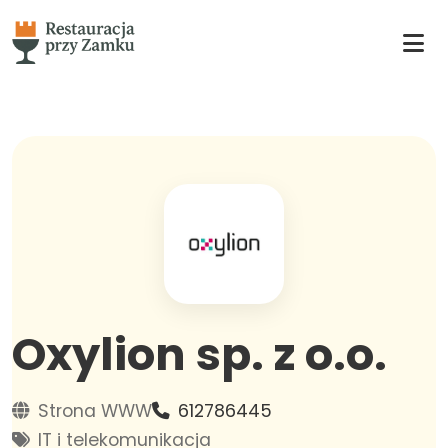
Oxylion sp. z o.o.
Strona WWW
612786445
IT i telekomunikacja