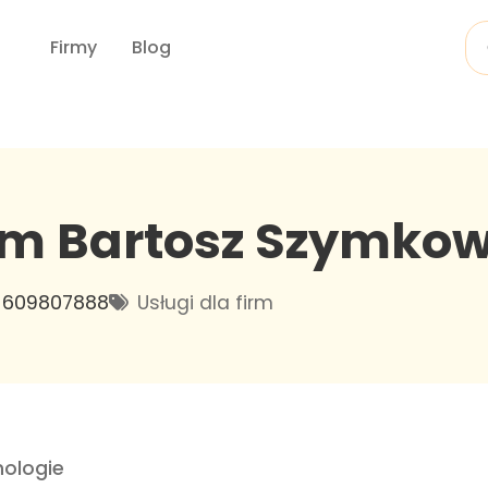
Firmy
Blog
im Bartosz Szymko
609807888
Usługi dla firm
ologie