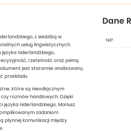
Dane R
iderlandzkiego, z siedzibą w
NIP
onalnych usług lingwistycznych.
 języka niderlandzkiego,
recyzyjność, rzetelność oraz pełną
kument jest starannie analizowany,
ć przekładu.
stne, które są nieodłącznym
 czy rozmów handlowych. Dzięki
 języka niderlandzkiego, Mariusz
 skomplikowanym zadaniom
ją płynnej komunikacji między
i.