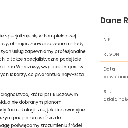
Dane R
ie specjalizuje się w kompleksowej
NIP
głowy, oferując zaawansowane metody
szych usług zapewniamy profesjonalne
REGON
h, a także specjalistyczne podejście
m sercu Warszawy, wyposażona jest w
Data
ych lekarzy, co gwarantuje najwyższą
powstani
Start
j diagnostyce, która jest kluczowym
działalnoś
ywidualnie dobranym planom
 farmakologiczne, jak i innowacyjne
szym pacjentom wrócić do
wagę poświęcamy zrozumieniu źródeł