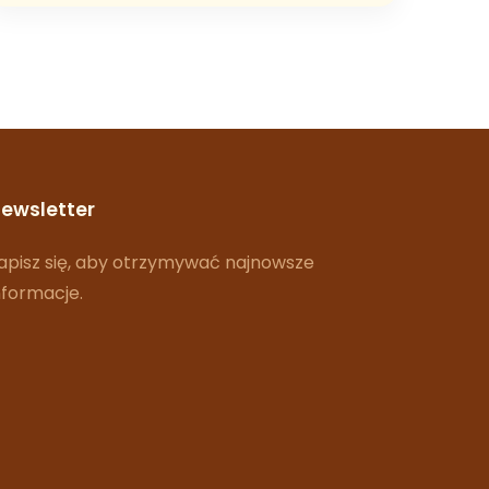
ewsletter
apisz się, aby otrzymywać najnowsze
nformacje.