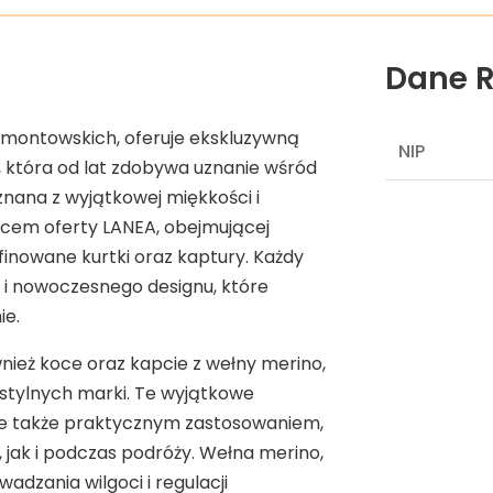
Dane R
ymontowskich, oferuje ekskluzywną
NIP
która od lat zdobywa uznanie wśród
znana z wyjątkowej miękkości i
rcem oferty LANEA, obejmującej
finowane kurtki oraz kaptury. Każdy
 i nowoczesnego designu, które
ie.
ież koce oraz kapcie z wełny merino,
stylnych marki. Te wyjątkowe
ale także praktycznym zastosowaniem,
jak i podczas podróży. Wełna merino,
dzania wilgoci i regulacji