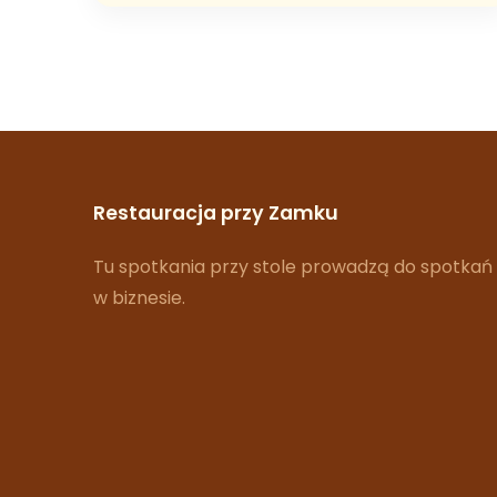
Restauracja przy Zamku
Tu spotkania przy stole prowadzą do spotkań
w biznesie.