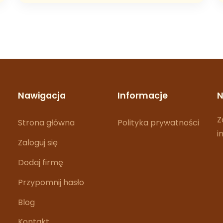
Nawigacja
Informacje
N
Z
Strona główna
Polityka prywatności
i
Zaloguj się
Dodaj firmę
Przypomnij hasło
Blog
Kontakt