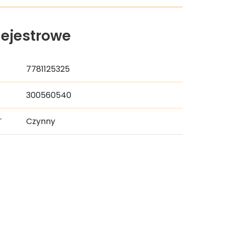
ejestrowe
7781125325
300560540
T
Czynny