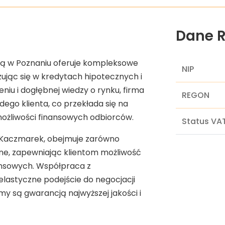
Dane R
bą w Poznaniu oferuje kompleksowe
NIP
zując się w kredytach hipotecznych i
iu i dogłębnej wiedzy o rynku, firma
REGON
ego klienta, co przekłada się na
ożliwości finansowych odbiorców.
Status VA
a Kaczmarek, obejmuje zarówno
czne, zapewniając klientom możliwość
nsowych. Współpraca z
astyczne podejście do negocjacji
my są gwarancją najwyższej jakości i