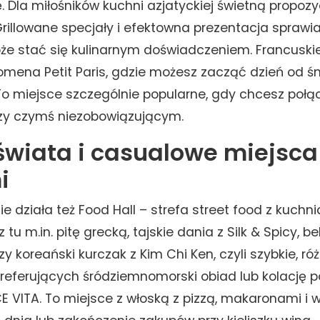
. Dla miłośników kuchni azjatyckiej świetną propozyc
Grillowane specjały i efektowna prezentacja sprawia
oże stać się kulinarnym doświadczeniem. Francuski
domena Petit Paris, gdzie możesz zacząć dzień od ś
 To miejsce szczególnie popularne, gdy chcesz połą
rzy czymś niezobowiązującym.
świata i casualowe miejsca
i
 działa też Food Hall – strefa street food z kuchn
tu m.in. pitę grecką, tajskie dania z Silk & Spicy, belg
 koreański kurczak z Kim Chi Ken, czyli szybkie, róż
 preferujących śródziemnomorski obiad lub kolację p
E VITA. To miejsce z włoską z pizzą, makaronami i 