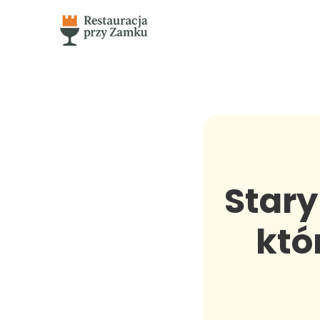
Stary
któ