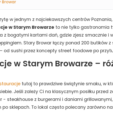
y Browar
zytę w jednym z najciekawszych centrów Poznania,
cje w Starym Browarze
to nie tylko gastronomia t
ca z bogatymi kartami dań, gdzie zjesz smacznie i
pingiem. Stary Browar łączy ponad 200 butików z 
 od sushi przez koncepty street foodowe po przytul
cje w Starym Browarze – róż
estauracje
tutaj to prawdziwe świątynie smaku, w kt
siebie. Jeśli zależy Ci na klasycznym posiłku przed 
ar - steakhouse z burgerami i daniami grillowanymi,
po sklepach. To lokal często polecany zarówno na l