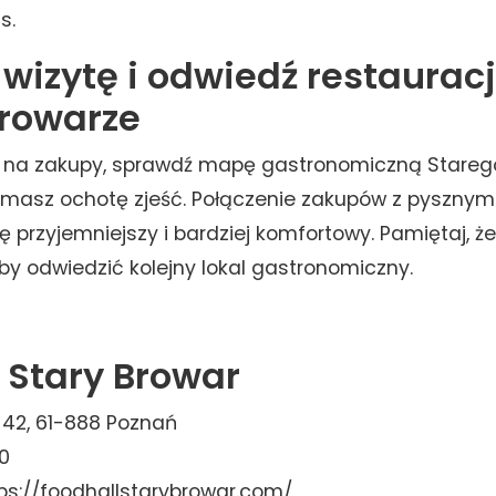
s.
wizytę i odwiedź restaurac
rowarze
 na zakupy, sprawdź mapę gastronomiczną Starego
 masz ochotę zjeść. Połączenie zakupów z pysznym 
ię przyjemniejszy i bardziej komfortowy. Pamiętaj, ż
 by odwiedzić kolejny lokal gastronomiczny.
 Stary Browar
a 42, 61-888 Poznań
00
s://foodhallstarybrowar.com/