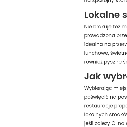
na spokojny start
Lokalne 
Nie brakuje też m
prowadzona przez
idealna na prze
lunchowe, świetn
również pyszne ś
Jak wybr
Wybierając miejs
poświęcić na posi
restauracje prop
lokalnych smaków
jeśli zależy Ci n