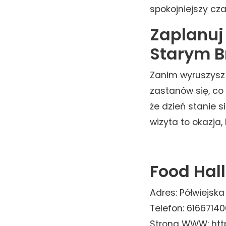
spokojniejszy cza
Zaplanuj 
Starym B
Zanim wyruszysz
zastanów się, co
że dzień stanie s
wizyta to okazja,
Food Hall
Adres: Półwiejsk
Telefon: 6166714
Strona WWW: http