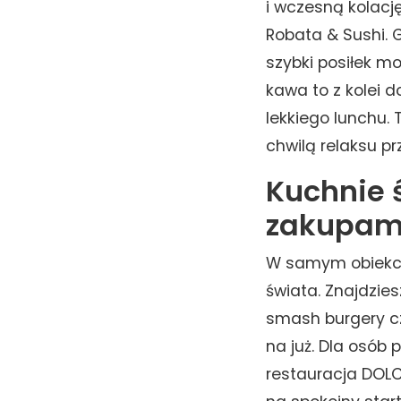
i wczesną kolację
Robata & Sushi. 
szybki posiłek m
kawa to z kolei 
lekkiego lunchu.
chwilą relaksu p
Kuchnie 
zakupam
W samym obiekcie
świata. Znajdziesz 
smash burgery czy
na już. Dla osób
restauracja DOLC