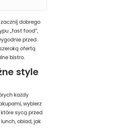
 zacznij dobrego
ypu „fast food”,
 wygodnie przed
szeroką ofertą
ne bistro.
ne style
órych każdy
zakupami, wybierz
 które sycą przed
unch, obiad, jak