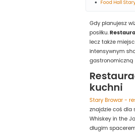
Food Hall Star
Gdy planujesz wi
posiłku.
Restaura
lecz także miejs
intensywnym shop
gastronomiczną –
Restaura
kuchni
Stary Browar - r
znajdzie coś dla 
Whiskey in the J
długim spacerem 