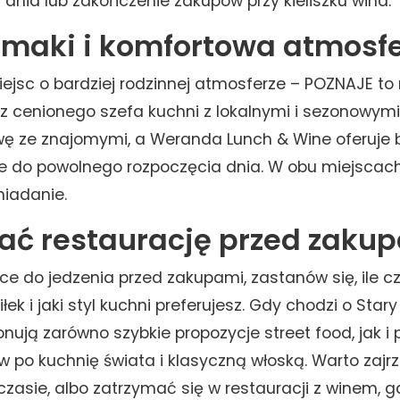
 dnia lub zakończenie zakupów przy kieliszku wina.
smaki i komfortowa atmosf
iejsc o bardziej rodzinnej atmosferze – POZNAJE to
 cenionego szefa kuchni z lokalnymi i sezonowymi
rwę ze znajomymi, a Weranda Lunch & Wine oferuje
e do powolnego rozpoczęcia dnia. W obu miejscac
niadanie.
ać restaurację przed zaku
ce do jedzenia przed zakupami, zastanów się, ile 
łek i jaki styl kuchni preferujesz. Gdy chodzi o Stary
onują zarówno szybkie propozycje street food, jak i
 po kuchnię świata i klasyczną włoską. Warto zajrz
a czasie, albo zatrzymać się w restauracji z winem, 