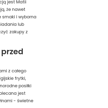
ją jest Matii
ją, że nawet
e smaki i wyborna
niadania lub
czyć zakupy z
 przed
iami z całego
ijskie frytki,
norodne posiłki
olecana jest
winami - świetne