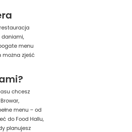
era
 restauracja
 daniami,
 bogate menu
h można zjeść
pami?
czasu chcesz
 Browar,
 pełne menu – od
eć do Food Hallu,
gdy planujesz