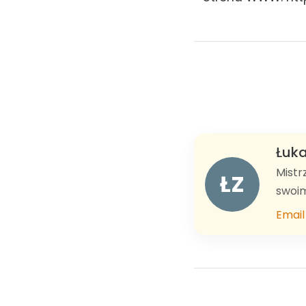
Łuka
Mistr
ŁZ
swoim
Email