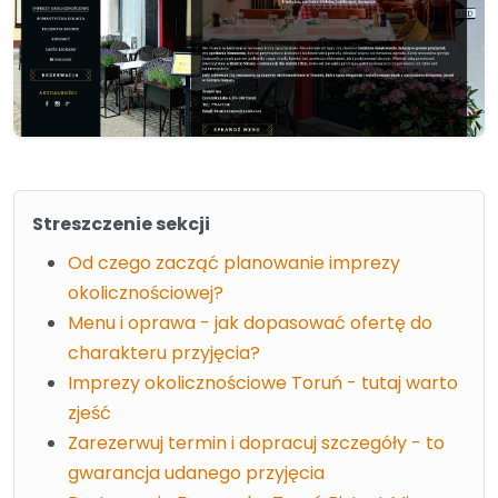
Streszczenie sekcji
Od czego zacząć planowanie imprezy
okolicznościowej?
Menu i oprawa - jak dopasować ofertę do
charakteru przyjęcia?
Imprezy okolicznościowe Toruń - tutaj warto
zjeść
Zarezerwuj termin i dopracuj szczegóły - to
gwarancja udanego przyjęcia