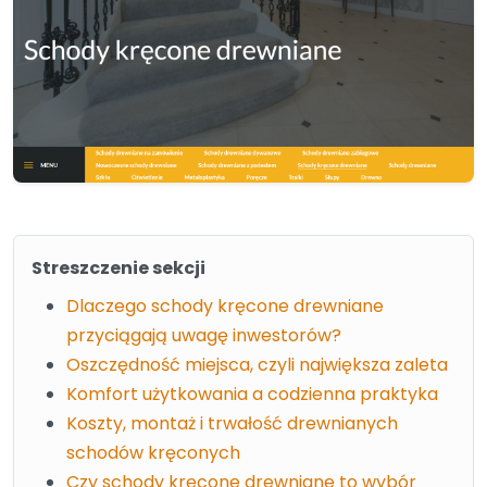
Streszczenie sekcji
Dlaczego schody kręcone drewniane
przyciągają uwagę inwestorów?
Oszczędność miejsca, czyli największa zaleta
Komfort użytkowania a codzienna praktyka
Koszty, montaż i trwałość drewnianych
schodów kręconych
Czy schody kręcone drewniane to wybór