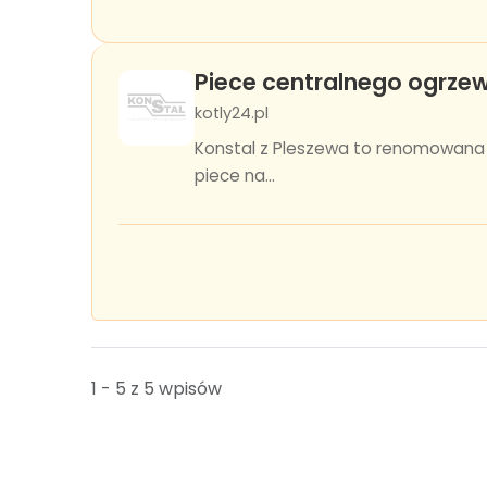
Piece centralnego ogrzew
kotly24.pl
Konstal z Pleszewa to renomowana 
piece na...
1 - 5 z 5 wpisów