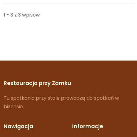
1 - 3 z 3 wpisów
Restauracja przy Zamku
Tu spotkania przy stole prowadzą do spotkań w
biznesie.
Nawigacja
Informacje