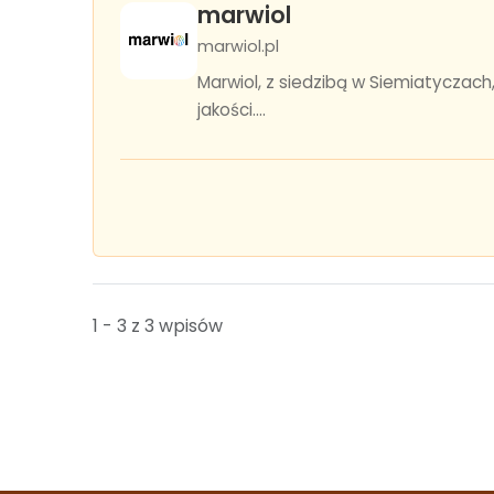
marwiol
marwiol.pl
Marwiol, z siedzibą w Siemiatyczac
jakości....
1 - 3 z 3 wpisów