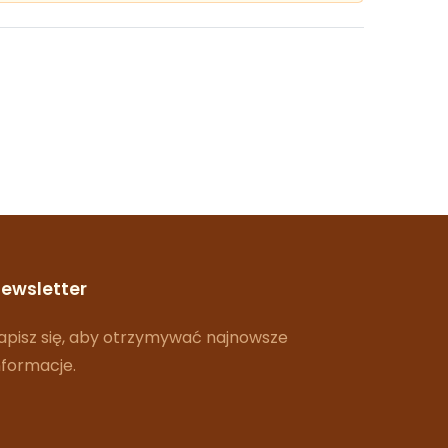
ewsletter
apisz się, aby otrzymywać najnowsze
nformacje.