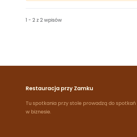
1 - 2 z 2 wpisów
Restauracja przy Zamku
Tu spotkania przy stole prowadzą do spotkań
w biznesie.