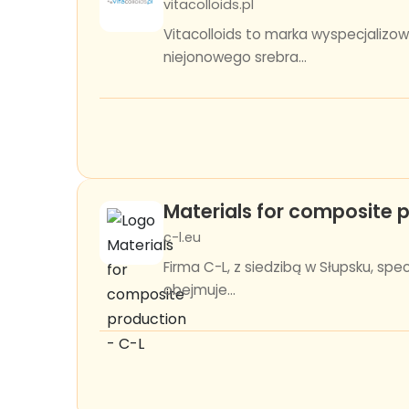
vitacolloids.pl
Vitacolloids to marka wyspecjalizo
niejonowego srebra...
Materials for composite 
c-l.eu
Firma C-L, z siedzibą w Słupsku, sp
obejmuje...