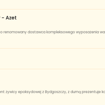
 - Azet
et to renomowany dostawca kompleksowego wyposażenia war
t żywicy epoksydowej z Bydgoszczy, z dumą prezentuje ko