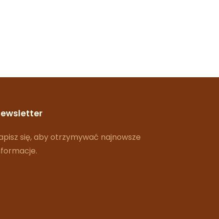
ewsletter
apisz się, aby otrzymywać najnowsze
nformacje.