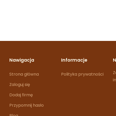
Nawigacja
Informacje
N
Z
Strona główna
Polityka prywatności
i
Zaloguj się
Dodaj firmę
Przypomnij hasło
Blog