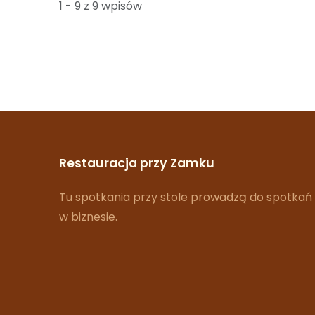
1 - 9 z 9 wpisów
Restauracja przy Zamku
Tu spotkania przy stole prowadzą do spotkań
w biznesie.