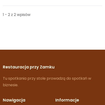
1 - 2 z 2 wpisów
Restauracja przy Zamku
Tu spotkania przy stole prowadzą do spotkań w
biznesie.
Nawigacja
Informacje