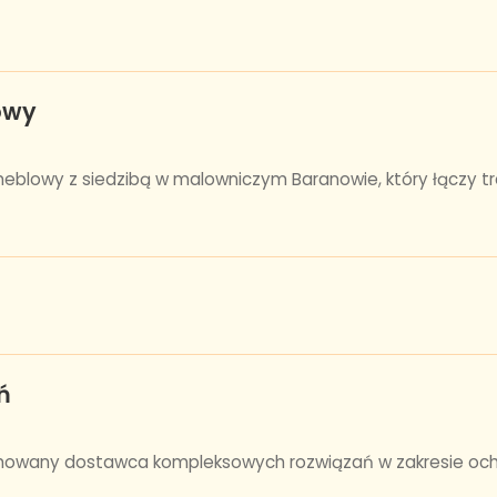
owy
eblowy z siedzibą w malowniczym Baranowie, który łączy 
ń
mowany dostawca kompleksowych rozwiązań w zakresie ochro