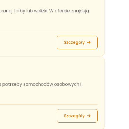
anej torby lub walizki. W ofercie znajdują
Szczegóły
e na potrzeby samochodów osobowych i
Szczegóły