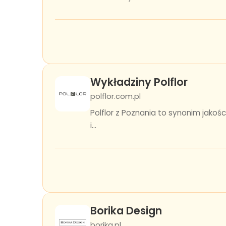
Wykładziny Polflor
polflor.com.pl
Polflor z Poznania to synonim jakoś
i...
Borika Design
borika.pl