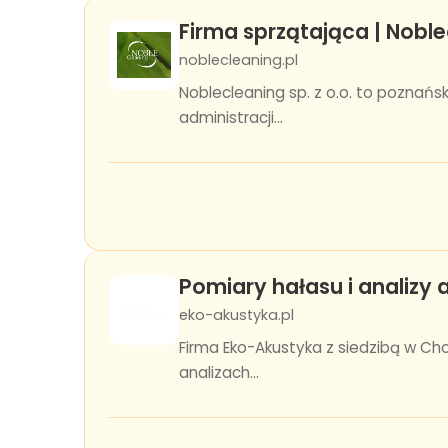
Firma sprzątająca | Noblec
noblecleaning.pl
Noblecleaning sp. z o.o. to poznańs
administracji...
Pomiary hałasu i analizy
eko-akustyka.pl
Firma Eko-Akustyka z siedzibą w Ch
analizach...