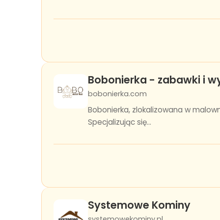
Bobonierka - zabawki i wy
bobonierka.com
Bobonierka, zlokalizowana w malown
Specjalizując się...
Systemowe Kominy
systemowekominy.pl