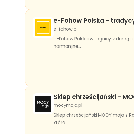
e-Fohow Polska - tradyc
e-fohow.pl
e-Fohow Polska w Legnicy z dumą o
harmonijne...
Sklep chrześcijański - M
mocymoja.pl
Sklep chrześcijański MOCY moja z R
które...