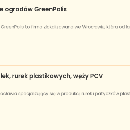
ie ogrodów GreenPolis
reenPolis to firma zlokalizowana we Wrocławiu, która od lat s
lek, rurek plastikowych, węży PCV
cławia specjalizujący się w produkcji rurek i patyczków pl