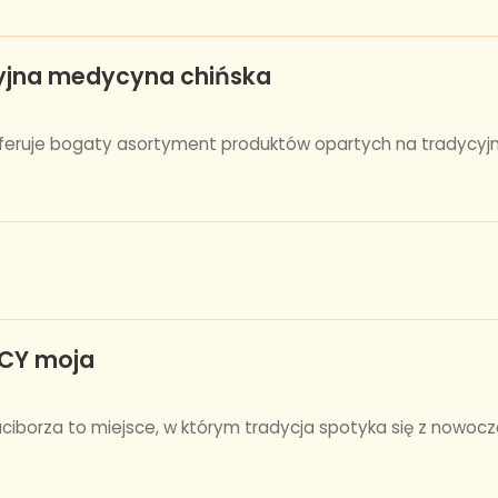
yjna medycyna chińska
feruje bogaty asortyment produktów opartych na tradycyjne
OCY moja
aciborza to miejsce, w którym tradycja spotyka się z nowoc