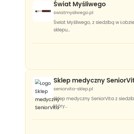
Świat Myśliwego
swiatmysliwego.pl
Świat Myśliwego, z siedzibą w Łobz
sklepu...
Sklep medyczny SeniorVi
seniorvita-sklep.pl
Sklep medyczny SeniorVita z siedzib
który...