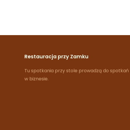
Restauracja przy Zamku
Tu spotkania przy stole prowadzą do spotkań
w biznesie.