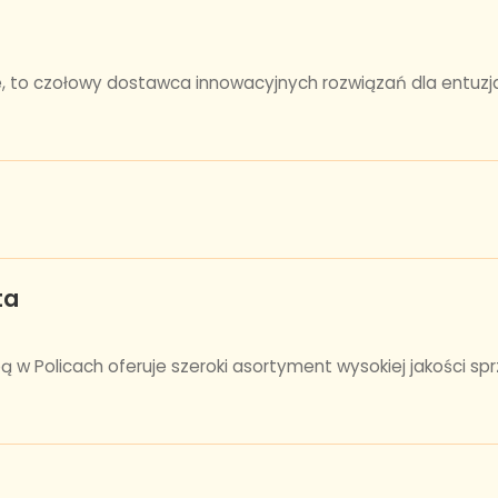
ie, to czołowy dostawca innowacyjnych rozwiązań dla entuzj
ta
ą w Policach oferuje szeroki asortyment wysokiej jakości sp