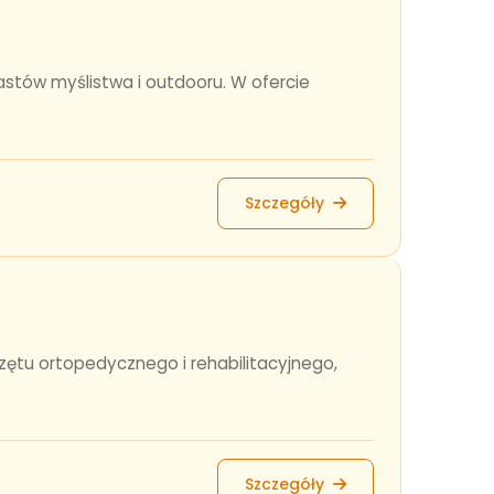
astów myślistwa i outdooru. W ofercie
Szczegóły
rzętu ortopedycznego i rehabilitacyjnego,
Szczegóły