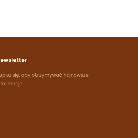
ewsletter
apisz się, aby otrzymywać najnowsze
nformacje.