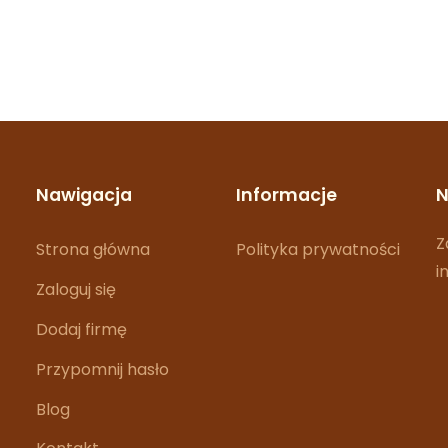
Nawigacja
Informacje
N
Z
Strona główna
Polityka prywatności
i
Zaloguj się
Dodaj firmę
Przypomnij hasło
Blog