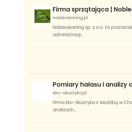
Firma sprzątająca | Noblec
noblecleaning.pl
Noblecleaning sp. z o.o. to poznańs
administracji...
Pomiary hałasu i analizy
eko-akustyka.pl
Firma Eko-Akustyka z siedzibą w Ch
analizach...