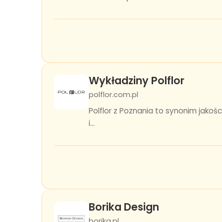
Wykładziny Polflor
polflor.com.pl
Polflor z Poznania to synonim jakoś
i...
Borika Design
borika.pl