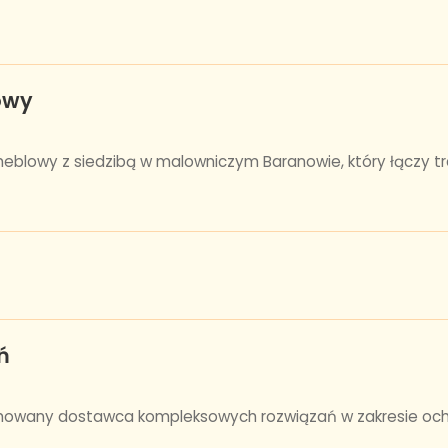
owy
eblowy z siedzibą w malowniczym Baranowie, który łączy 
ń
mowany dostawca kompleksowych rozwiązań w zakresie ochro