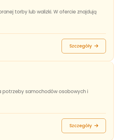
anej torby lub walizki. W ofercie znajdują
Szczegóły
e na potrzeby samochodów osobowych i
Szczegóły