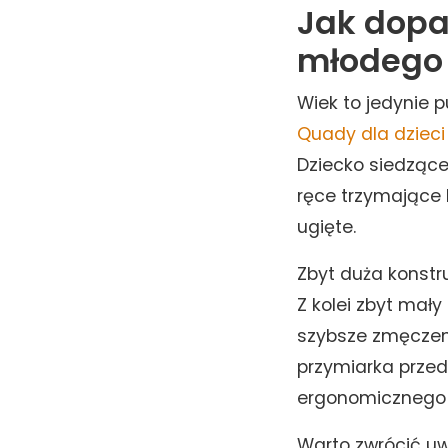
Jak dopa
młodego 
Wiek to jedynie p
Quady dla dzieci
Dziecko siedzące
ręce trzymające
ugięte.
Zbyt duża konstr
Z kolei zbyt mał
szybsze zmęczeni
przymiarka przed
ergonomicznego
Warto zwrócić uw