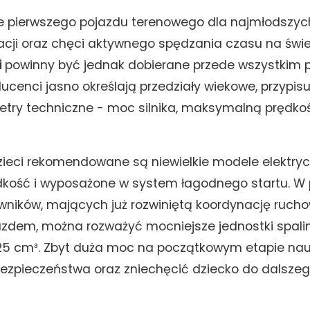
e pierwszego pojazdu terenowego dla najmłodszych
acji oraz chęci aktywnego spędzania czasu na świ
i
powinny być jednak dobierane przede wszystkim 
ucenci jasno określają przedziały wiekowe, przypis
try techniczne - moc silnika, maksymalną prędkoś
 dzieci rekomendowane są niewielkie modele elektry
dkość i wyposażone w system łagodnego startu. W
wników, mających już rozwiniętą koordynację rucho
azdem, można rozważyć mocniejsze jednostki spali
25 cm³. Zbyt duża moc na początkowym etapie nau
ezpieczeństwa oraz zniechęcić dziecko do dalszeg