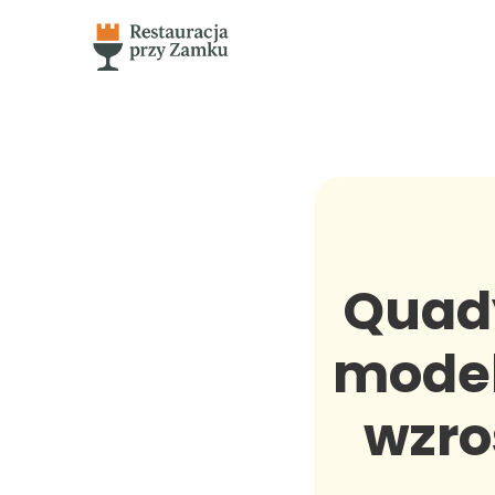
Quady
model
wzro