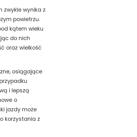
 zwykle wynika z
eżym powietrzu.
pod kątem wieku
ując do nich
ć oraz wielkość
czne, osiągające
 przypadku
wą i lepszą
nowe o
ki jazdy może
o korzystania z