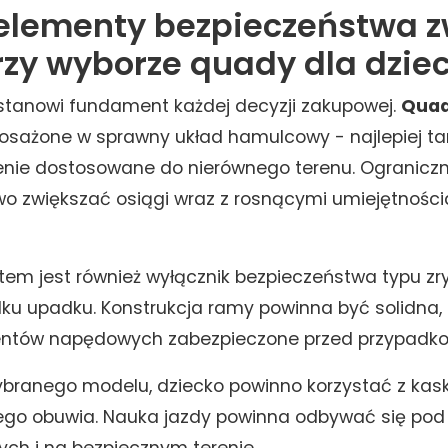
 elementy bezpieczeństwa z
zy wyborze quady dla dziec
stanowi fundament każdej decyzji zakupowej.
Quad
sażone w sprawny układ hamulcowy - najlepiej ta
enie dostosowane do nierównego terenu. Ograniczn
wo zwiększać osiągi wraz z rosnącymi umiejętnośc
em jest również wyłącznik bezpieczeństwa typu zr
ku upadku. Konstrukcja ramy powinna być solidna, 
entów napędowych zabezpieczone przed przypadk
ybranego modelu, dziecko powinno korzystać z kas
ego obuwia. Nauka jazdy powinna odbywać się pod
ch i na bezpiecznym terenie.