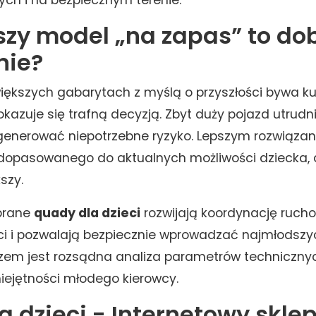
szy model „na zapas” to do
nie?
ększych gabarytach z myślą o przyszłości bywa ku
okazuje się trafną decyzją. Zbyt duży pojazd utrud
enerować niepotrzebne ryzyko. Lepszym rozwiązan
dopasowanego do aktualnych możliwości dziecka, a
szy.
brane
quady dla dzieci
rozwijają koordynację ruch
i i pozwalają bezpiecznie wprowadzać najmłodszy
czem jest rozsądna analiza parametrów techniczny
iejętności młodego kierowcy.
 dzieci - Internetowy skle