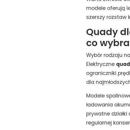
modele oferują l
szerszy rozstaw 
Quady dla
co wybra
Wybór rodzaju na
Elektryczne
quady
ograniczniki prę
dla najmłodszych
Modele spalinowe
ładowania akumul
prywatne działki 
regularnej konse