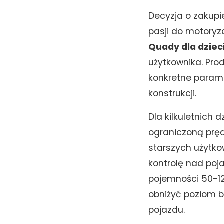
Decyzja o zakupi
pasji do motoryz
Quady dla dziec
użytkownika. Prod
konkretne parame
konstrukcji.
Dla kilkuletnich
ograniczoną prę
starszych użytko
kontrolę nad poj
pojemności 50-1
obniżyć poziom b
pojazdu.