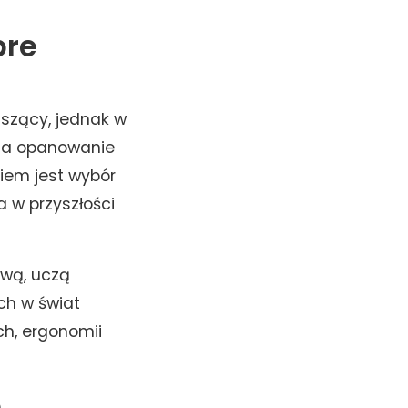
bre
szący, jednak w
nia opanowanie
iem jest wybór
 w przyszłości
ową, uczą
ch w świat
ch, ergonomii
p