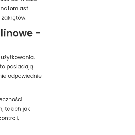
, natomiast
 zakrętów.
alinowe -
 użytkowania.
sto posiadają
anie odpowiednie
ieczności
, takich jak
ontroli,