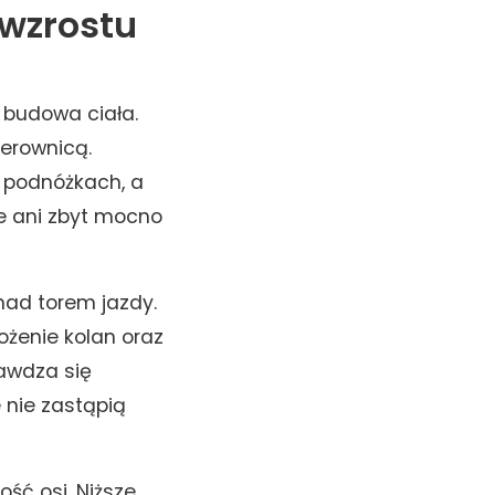
 wzrostu
a budowa ciała.
ierownicą.
 podnóżkach, a
e ani zbyt mocno
nad torem jazdy.
ożenie kolan oraz
rawdza się
 nie zastąpią
ść osi. Niższe