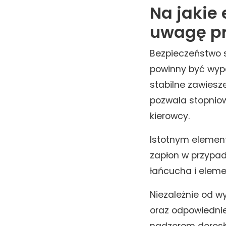
Na jakie
uwagę pr
Bezpieczeństwo 
powinny być wypo
stabilne zawiesz
pozwala stopnio
kierowcy.
Istotnym element
zapłon w przypad
łańcucha i elem
Niezależnie od w
oraz odpowiedni
nadzorem dorosły