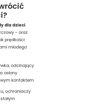
wrócić
i?
y dla dzieci
rczowy - oraz
ik prędkości
iami młodego
ywka, odcinający
a osłony
owym kontaktem.
ku, ochraniaczy
 stałym