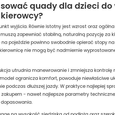
sować quady dla dzieci do
kierowcy?
unkt wyjścia. Równie istotny jest wzrost oraz ogóln
muszą zapewniać stabilną, naturalną pozycję za k
 na pojeździe powinno swobodnie opierać stopy na
 kierownicę nie mogą być nadmiernie wyprostowan
ukcja utrudnia manewrowanie i zmniejsza kontrolę 
y model ogranicza komfort, powoduje niewłaściwe uł
e podczas dłuższej jazdy. W praktyce najlepiej sp
 zakupem - nawet najlepsze parametry techniczne
 dopasowania.
agę na wysokość siedziska od podłoża oraz szeroko