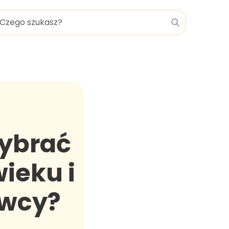
wybrać
ieku i
owcy?