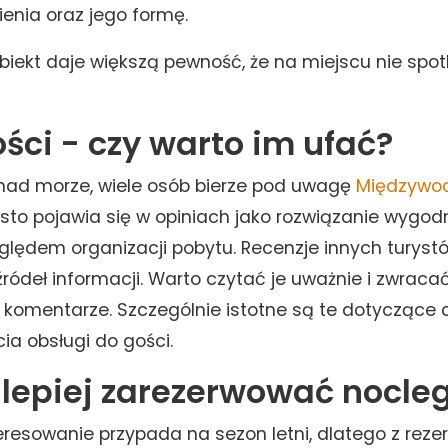
enia oraz jego formę.
biekt daje większą pewność, że na miejscu nie spot
ści - czy warto im ufać?
nad morze, wiele osób bierze pod uwagę
Międzywod
sto pojawia się w opiniach jako rozwiązanie wygodn
lędem organizacji pobytu. Recenzje innych turystó
źródeł informacji. Warto czytać je uważnie i zwrac
 komentarze. Szczególnie istotne są te dotyczące cz
cia obsługi do gości.
jlepiej zarezerwować nocle
eresowanie przypada na sezon letni, dlatego z reze