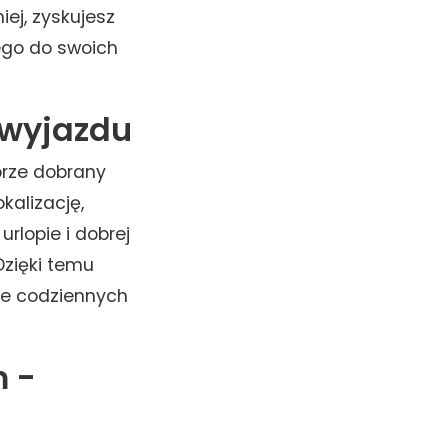
iej, zyskujesz
ego do swoich
 wyjazdu
brze dobrany
kalizację,
rlopie i dobrej
Dzięki temu
ie codziennych
m -