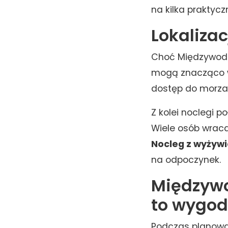
na kilka praktycz
Lokaliza
Choć Międzywodzi
mogą znacząco wp
dostęp do morza,
Z kolei noclegi p
Wiele osób wraca
Nocleg z wyżyw
na odpoczynek.
Międzywo
to wygod
Podczas planowan