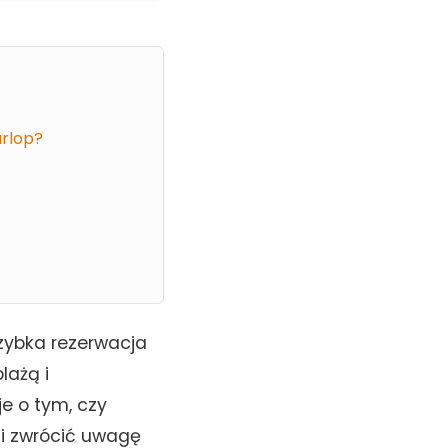
urlop?
zybka rezerwacja
lażą i
e o tym, czy
i zwrócić uwagę