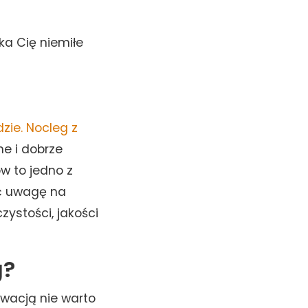
ka Cię niemiłe
zie. Nocleg z
e i dobrze
w to jedno z
ać uwagę na
ystości, jakości
g?
rwacją nie warto