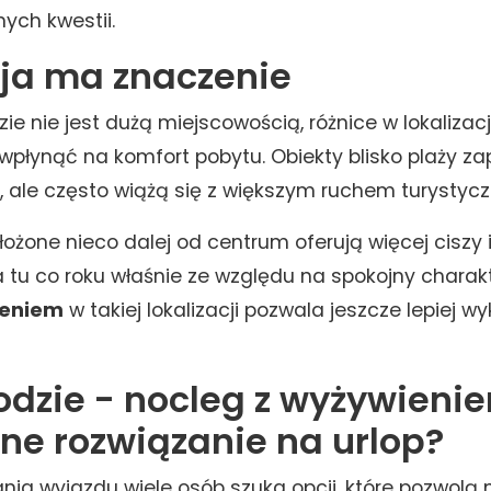
nych kwestii.
cja ma znaczenie
e nie jest dużą miejscowością, różnice w lokalizac
łynąć na komfort pobytu. Obiekty blisko plaży za
 ale często wiążą się z większym ruchem turystyc
ołożone nieco dalej od centrum oferują więcej ciszy 
 tu co roku właśnie ze względu na spokojny charak
ieniem
w takiej lokalizacji pozwala jeszcze lepiej w
dzie - nocleg z wyżywienie
ne rozwiązanie na urlop?
ia wyjazdu wiele osób szuka opcji, które pozwolą