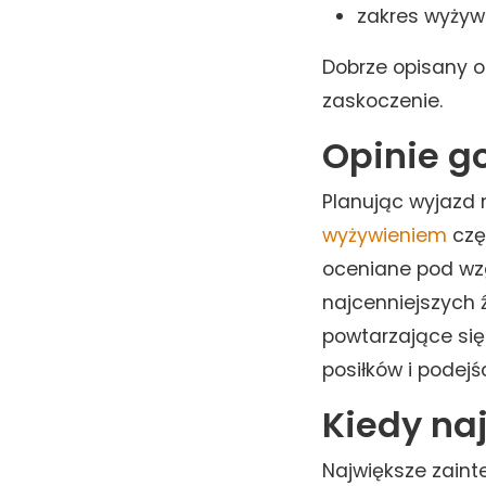
zakres wyżywi
Dobrze opisany o
zaskoczenie.
Opinie go
Planując wyjazd 
wyżywieniem
czę
oceniane pod wzg
najcenniejszych 
powtarzające się
posiłków i podejś
Kiedy na
Największe zaint