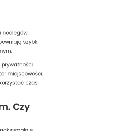
ji noclegów
pewniają szybki
znym.
i prywatności.
ter miejscowości.
ykorzystać czas
m. Czy
 maksymalnie