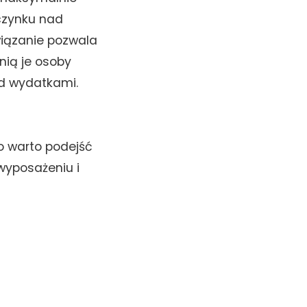
czynku nad
wiązanie pozwala
nią je osoby
ad wydatkami.
o warto podejść
wyposażeniu i