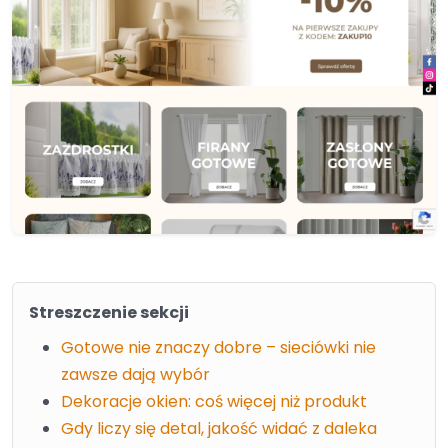
Streszczenie sekcji
Gotowe nie znaczy dobre – sieciówki nie
zawsze dają wybór
Dekoracje okien: coś więcej niż produkt
Gdy liczy się detal, jakość widać z daleka