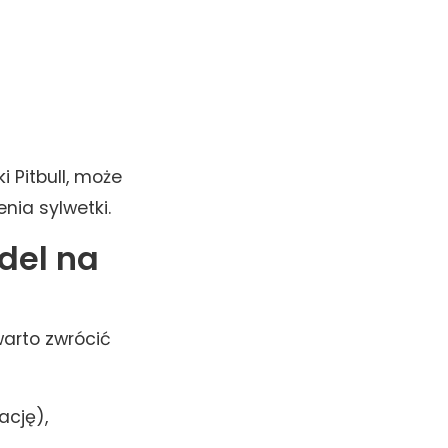
 Pitbull, może
nia sylwetki.
del na
arto zwrócić
ację),