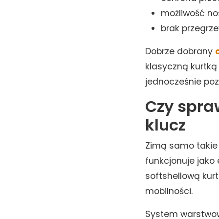
możliwość nos
brak przegrz
Dobrze dobrany
klasyczną kurtką 
jednocześnie poz
Czy spra
klucz
Zimą samo takie 
funkcjonuje jako
softshellową kur
mobilności.
System warstwow