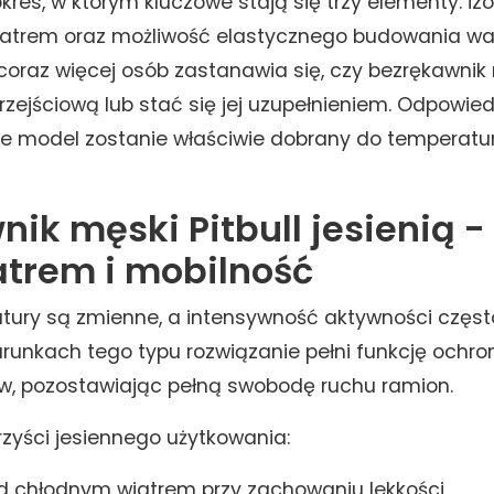
okres, w którym kluczowe stają się trzy elementy: iz
iatrem oraz możliwość elastycznego budowania war
coraz więcej osób zastanawia się, czy bezrękawnik
rzejściową lub stać się jej uzupełnieniem. Odpowied
e model zostanie właściwie dobrany do temperatury
ik męski Pitbull jesienią 
atrem i mobilność
tury są zmienne, a intensywność aktywności częst
runkach tego typu rozwiązanie pełni funkcję ochron
ców, pozostawiając pełną swobodę ruchu ramion.
rzyści jesiennego użytkowania:
d chłodnym wiatrem przy zachowaniu lekkości,