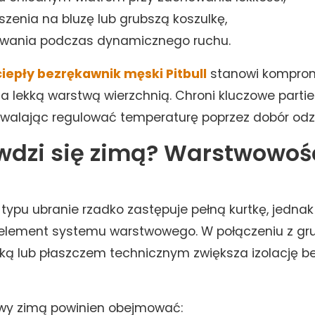
zenia na bluzę lub grubszą koszulkę,
ewania podczas dynamicznego ruchu.
ciepły bezrękawnik męski Pitbull
stanowi komprom
a lekką warstwą wierzchnią. Chroni kluczowe partie 
walając regulować temperaturę poprzez dobór odz
wdzi się zimą? Warstwowoś
typu ubranie rzadko zastępuje pełną kurtkę, jedna
 element systemu warstwowego. W połączeniu z gru
tką lub płaszczem technicznym zwiększa izolację be
y zimą powinien obejmować: