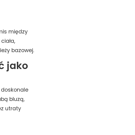
is między
ciała,
ieży bazowej.
ć jako
k doskonale
bą bluzą,
z utraty