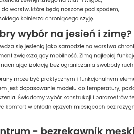
eriału zewnętrznego na wiatr i wilgoć,
do warstw, które będą noszone pod spodem,
okiego kołnierza chroniącego szyję.
bry wybór na jesień i zimę?
wdza się jesienią jako samodzielna warstwa chron
ment zwiększający mobilność. Zimą najlepiej funkc
acniając izolację bez ograniczania swobody ruch
rany może być praktycznym i funkcjonalnym ele
zem jest dopasowanie modelu do temperatury, poz
zenia. Świadomy wybór konstrukcji i parametrów t
ć komfort w chłodniejszych miesiącach bez rezygnac
ntrum - bezrękawnik męski 