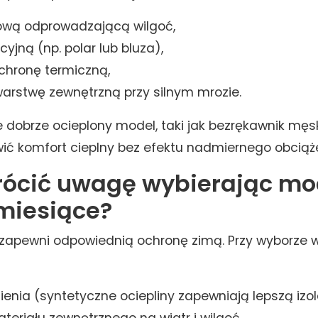
wą odprowadzającą wilgoć,
cyjną (np. polar lub bluza),
hronę termiczną,
arstwę zewnętrzną przy silnym mrozie.
 dobrze ocieplony model, taki jak bezrękawnik męski
ć komfort cieplny bez efektu nadmiernego obciąże
rócić uwagę wybierając mo
miesiące?
zapewni odpowiednią ochronę zimą. Przy wyborze w
ienia (syntetyczne ociepliny zapewniają lepszą izol