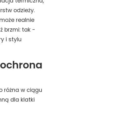
olacja termiczna,
stw odzieży.
 może realnie
ź brzmi: tak -
 i stylu
- ochrona
o różna w ciągu
ną dla klatki