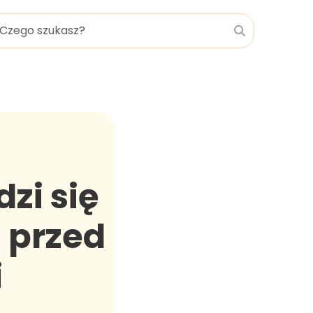
zi się
a przed
i