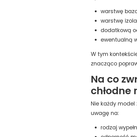
warstwę bazo
warstwę izola
dodatkową oc
ewentualną w
W tym kontekście
znacząco poprawi
Na co zw
chłodne 
Nie każdy model 
uwagę na:
rodzaj wypełn