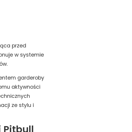
iąca przed
jonuje w systemie
ów.
mentem garderoby
iomu aktywności
echnicznych
ji ze stylu i
Pitbull