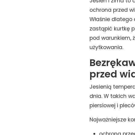
Jesień i zima to 
ochrona przed w
Właśnie dlatego 
zastąpić kurtkę p
pod warunkiem, ż
użytkowania.
Bezrękawn
przed wi
Jesienią tempera
dnia. W takich wa
piersiowej i ple
Najważniejsze ko
ochrona prze