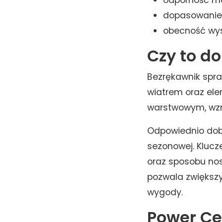
odporność mat
dopasowanie 
obecność wys
Czy to do
Bezrękawnik spra
wiatrem oraz ele
warstwowym, wzm
Odpowiednio dob
sezonowej. Kluc
oraz sposobu nos
pozwala zwiększy
wygody.
Power Ce