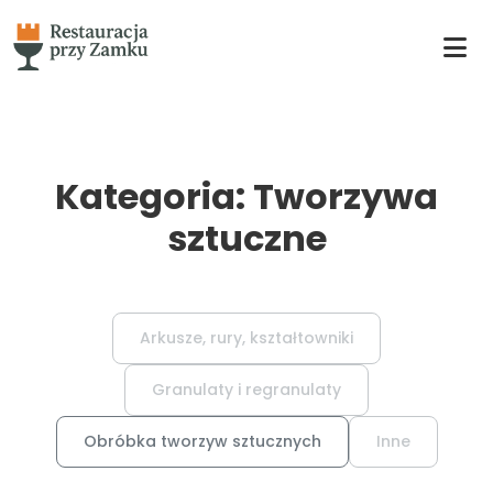
Kategoria: Tworzywa
sztuczne
Arkusze, rury, kształtowniki
Granulaty i regranulaty
Obróbka tworzyw sztucznych
Inne